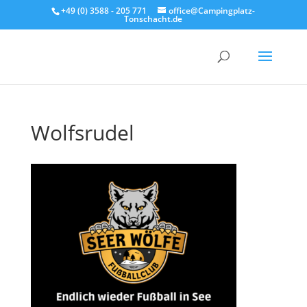
+49 (0) 3588 - 205 771
office@Campingplatz-
Tonschacht.de
Wolfsrudel