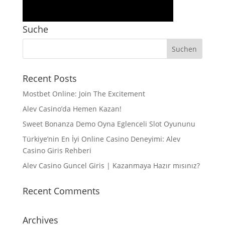
Suche
Recent Posts
Mostbet Online: Join The Excitement
Alev Casino’da Hemen Kazan!
Sweet Bonanza Demo Oyna Eglenceli Slot Oyununu
Türkiye’nin En İyi Online Casino Deneyimi: Alev
Casino Giris Rehberi
Alev Casino Guncel Giris | Kazanmaya Hazır mısınız?
Recent Comments
Archives