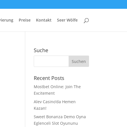
vierung
Preise
Kontakt
Seer Wölfe
Suche
Recent Posts
Mostbet Online: Join The
Excitement
Alev Casino’da Hemen
Kazan!
Sweet Bonanza Demo Oyna
Eglenceli Slot Oyununu