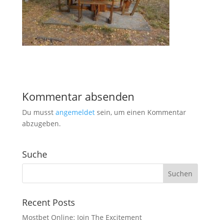
Kommentar absenden
Du musst
angemeldet
sein, um einen Kommentar
abzugeben.
Suche
Recent Posts
Mostbet Online: Join The Excitement